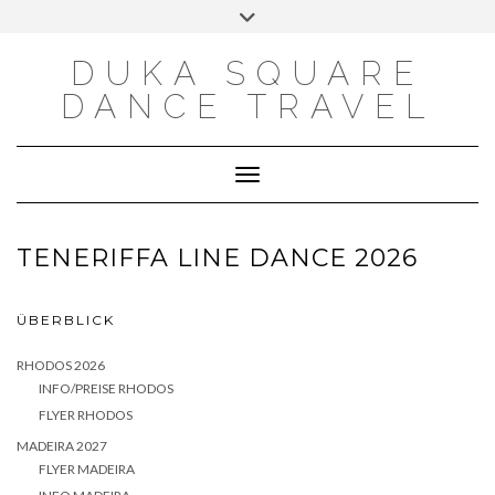
Skip
Toggle
WHATSAPP
FACEBOOK
MAIL
TELEGRAM
to
header
content
DUKA SQUARE
DANCE TRAVEL
Toggle Navigation
TENERIFFA LINE DANCE 2026
ÜBERBLICK
RHODOS 2026
INFO/PREISE RHODOS
FLYER RHODOS
MADEIRA 2027
FLYER MADEIRA